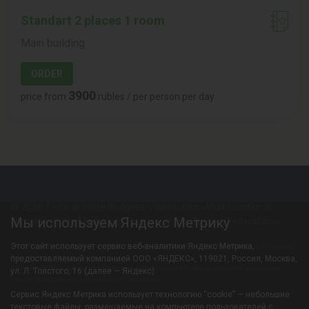
Standart 2 places 1 room
Main building
ORDER
3900
price from
rubles / per person per day
© 2026. Federal State Budgetary Institution «Multifunctional
Мы используем Яндекс Метрику
complex of the Ministry of Finance of the Russian Federation»
Этот сайт использует сервис веб-аналитики Яндекс Метрика,
The information resource is an intellectual property of the IFC IFC of the Ministry of Finance of
Russia and is protected by law.
предоставляемый компанией ООО «ЯНДЕКС», 119021, Россия, Москва,
Any use of information without reference to the Copyright Holder is prohibited and entails
ул. Л. Толстого, 16 (далее — Яндекс).
liability in accordance with the current legislation.
Сервис Яндекс Метрика использует технологию “cookie” — небольшие
текстовые файлы, размещаемые на компьютере пользователей с