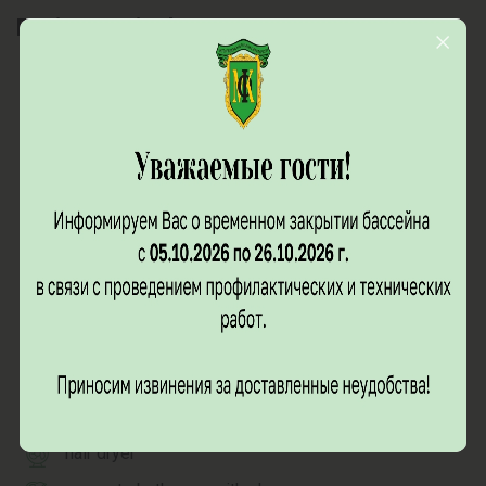
Equipment in the rooms:
the total area of more than 42 m²
double bed
air conditioning and ventilation
bedside tables, chest of drawers, wardrobe,
dressing table with mirror and coffee table, two
armchairs
electric kettle, tea pair
carafe, glasses, tray
shoe horn, clothes brush
TV
refrigerator, mini-bar
hair dryer