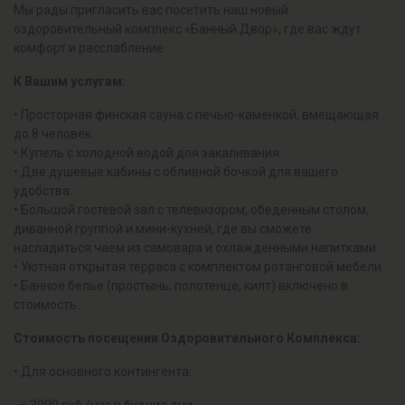
Мы рады пригласить вас посетить наш новый
оздоровительный комплекс «Банный Двор», где вас ждут
комфорт и расслабление.
К Вашим услугам:
• Просторная финская сауна с печью-каменкой, вмещающая
до 8 человек.
• Купель с холодной водой для закаливания.
• Две душевые кабины с обливной бочкой для вашего
удобства.
• Большой гостевой зал с телевизором, обеденным столом,
диванной группой и мини-кухней, где вы сможете
насладиться чаем из самовара и охлажденными напитками.
• Уютная открытая терраса с комплектом ротанговой мебели.
• Банное белье (простынь, полотенце, килт) включено в
стоимость.
Стоимость посещения Оздоровительного Комплекса:
• Для основного контингента: