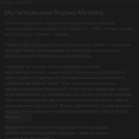
НАШ АДРЕС:
Мы используем Яндекс Метрику
141052 Московская область, городской округ Мытищи,
деревня Большая Черная, ул. Онежская стр. 1/33
Этот сайт использует сервис веб-аналитики Яндекс Метрика,
предоставляемый компанией ООО «ЯНДЕКС», 119021, Россия, Москва,
СВЯЖИТЕСЬ С НАМИ:
ул. Л. Толстого, 16 (далее — Яндекс).
+7(495)548-34-65
Сервис Яндекс Метрика использует технологию “cookie” — небольшие
+7(499)288-00-43
текстовые файлы, размещаемые на компьютере пользователей с
Resortiksha@mfkmf.ru
целью анализа их пользовательской активности.
Собранная при помощи cookie информация не может
Филиал-УОЦ «Икша»
идентифицировать вас, однако может помочь нам улучшить работу
нашего сайта. Информация об использовании вами данного сайта,
ФГБУ «МФК Минфина России»
собранная при помощи cookie, будет передаваться Яндексу и
храниться на сервере Яндекса в ЕС и Российской Федерации. Яндекс
ОП «Медицинский центр»
будет обрабатывать эту информацию для оценки использования вами
Филиал-Санаторий «Южный»
сайта, составления для нас отчетов о деятельности нашего сайта, и
предоставления других услуг. Яндекс обрабатывает эту информацию в
порядке, установленном в условиях использования сервиса Яндекс
Погода Мытищи
Метрика.
Gis
meteo
разработка сайта
Вы можете отказаться от использования cookies, выбрав
mediaidea
соответствующие настройки в браузере. Также вы можете
использовать инструмент —