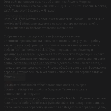
Этот сайт использует сервис веб-аналитики Яндекс Метрика,
предоставляемый компанией ООО «ЯНДЕКС», 119021, Россия, Москва,
СВЯЖИТЕСЬ С НАМИ:
ул. Л. Толстого, 16 (далее — Яндекс).
+7(495)548-34-65
Сервис Яндекс Метрика использует технологию “cookie” — небольшие
+7(499)288-00-43
текстовые файлы, размещаемые на компьютере пользователей с
Resortiksha@mfkmf.ru
целью анализа их пользовательской активности.
Собранная при помощи cookie информация не может
Филиал-УОЦ «Икша»
идентифицировать вас, однако может помочь нам улучшить работу
нашего сайта. Информация об использовании вами данного сайта,
ФГБУ «МФК Минфина России»
собранная при помощи cookie, будет передаваться Яндексу и
храниться на сервере Яндекса в ЕС и Российской Федерации. Яндекс
ОП «Медицинский центр»
будет обрабатывать эту информацию для оценки использования вами
Филиал-Санаторий «Южный»
сайта, составления для нас отчетов о деятельности нашего сайта, и
предоставления других услуг. Яндекс обрабатывает эту информацию в
порядке, установленном в условиях использования сервиса Яндекс
Погода Мытищи
Метрика.
Gis
meteo
разработка сайта
Вы можете отказаться от использования cookies, выбрав
mediaidea
соответствующие настройки в браузере. Также вы можете
использовать инструмент —
https://yandex.ru/support/metrika/general/opt-out.html Однако это может
Версия для слабовидящих
повлиять на работу некоторых функций сайта. Используя этот сайт, вы
соглашаетесь на обработку данных о вас Яндексом в порядке и целях,