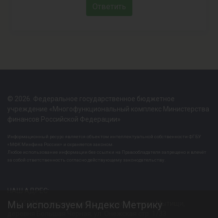
Ответить
© 2026. Федеральное государственное бюджетное
учреждение «Многофункциональный комплекс Министерства
финансов Российской Федерации»
Информационный ресурс является объектом интеллектуальной собственности ФГБУ
«МФК Минфина России» и охраняется законом.
Любое использование информации без ссылки на Правообладателя запрещено и влечёт
за собой ответственность согласно действующему законодательству.
НАШ АДРЕС:
Мы используем Яндекс Метрику
141052 Московская область, городской округ Мытищи,
деревня Большая Черная, ул. Онежская стр. 1/33