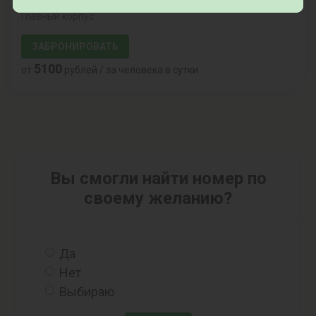
Главный корпус
ЗАБРОНИРОВАТЬ
5100
от
рублей / за человека в сутки
Вы смогли найти номер по
своему желанию?
Да
Нет
Выбираю