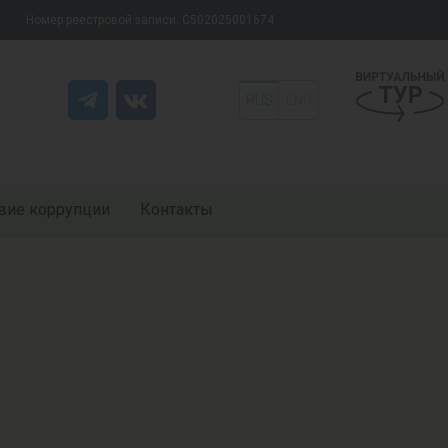
Номер реестровой записи: С502025001674
RUS
ENG
вие коррупции
Контакты