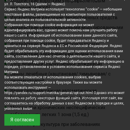
Воздействие коротким ультрафиолетовым
ул. Л. Толстого, 16 (далее — Яндекс).
излучением (КУФ)
Сервис Яндекс Метрика использует технологию “cookie” — небольшие
текстовые файлы, размещаемые на компьютере пользователей с
Ингаляторное введение лекарственных средств
целью анализа их пользовательской активности.
Собранная при помощи cookie информация не может
Воздействие синусоидальными модулированными
идентифицировать вас, однако может помочь нам улучшить работу
токами (СМТ)
нашего сайта. Информация об использовании вами данного сайта,
собранная при помощи cookie, будет передаваться Яндексу и
Воздействие диадинамическими токами
храниться на сервере Яндекса в ЕС и Российской Федерации. Яндекс
будет обрабатывать эту информацию для оценки использования вами
Воздействие электрическим полем УВЧ
сайта, составления для нас отчетов о деятельности нашего сайта, и
предоставления других услуг. Яндекс обрабатывает эту информацию в
Душ лечебный (циркулярный, дождевой)
порядке, установленном в условиях использования сервиса Яндекс
Метрика.
Ванны лечебные (каштановая/ тимьяновая/ с
Вы можете отказаться от использования cookies, выбрав
пиниментолом)
соответствующие настройки в браузере. Также вы можете
использовать инструмент —
Ванна гидромассажная автоматическая
https://yandex.ru/support/metrika/general/opt-out.html Однако это может
(жемчужные ванны) на пресной воде
повлиять на работу некоторых функций сайта. Используя этот сайт, вы
соглашаетесь на обработку данных о вас Яндексом в порядке и целях,
Массаж при хронических неспецифических
указанных выше.
заболеваниях легких 1 зона (1,5 ед.)
Я согласен
Лечебная физкультура при заболеваниях