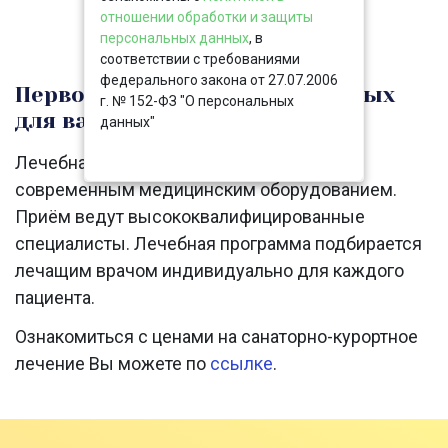
отношении обработки и защиты
персональных данных
, в
соответствии с требованиями
федерального закона от 27.07.2006
Первоклассное лечение и отдых
г. № 152-ФЗ "О персональных
для вашего тела
данных"
Лечебная база комплекса оснащена
современным медицинским оборудованием.
Приём ведут высококвалифицированные
специалисты. Лечебная программа подбирается
лечащим врачом индивидуально для каждого
пациента.
Ознакомиться с ценами на санаторно-курортное
лечение Вы можете по
ссылке
.