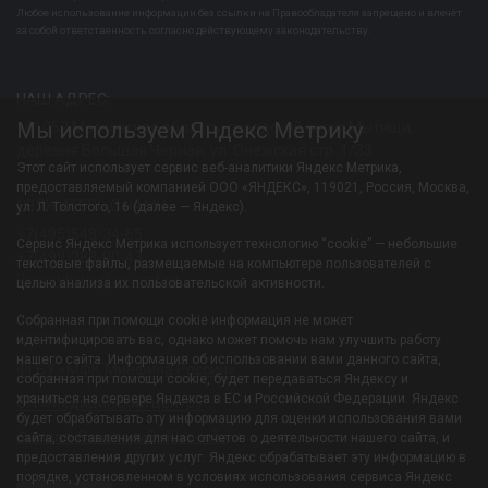
Любое использование информации без ссылки на Правообладателя запрещено и влечёт
за собой ответственность согласно действующему законодательству.
НАШ АДРЕС:
Мы используем Яндекс Метрику
141052 Московская область, городской округ Мытищи,
деревня Большая Черная, ул. Онежская стр. 1/33
Этот сайт использует сервис веб-аналитики Яндекс Метрика,
предоставляемый компанией ООО «ЯНДЕКС», 119021, Россия, Москва,
СВЯЖИТЕСЬ С НАМИ:
ул. Л. Толстого, 16 (далее — Яндекс).
+7(495)548-34-65
Сервис Яндекс Метрика использует технологию “cookie” — небольшие
+7(499)288-00-43
текстовые файлы, размещаемые на компьютере пользователей с
Resortiksha@mfkmf.ru
целью анализа их пользовательской активности.
Собранная при помощи cookie информация не может
Филиал-УОЦ «Икша»
идентифицировать вас, однако может помочь нам улучшить работу
нашего сайта. Информация об использовании вами данного сайта,
ФГБУ «МФК Минфина России»
собранная при помощи cookie, будет передаваться Яндексу и
храниться на сервере Яндекса в ЕС и Российской Федерации. Яндекс
ОП «Медицинский центр»
будет обрабатывать эту информацию для оценки использования вами
Филиал-Санаторий «Южный»
сайта, составления для нас отчетов о деятельности нашего сайта, и
предоставления других услуг. Яндекс обрабатывает эту информацию в
порядке, установленном в условиях использования сервиса Яндекс