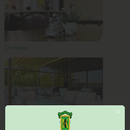
Столовая
Климатопавильон "Чайный домик"