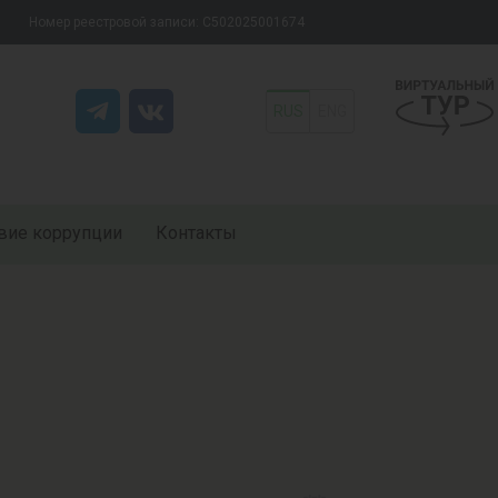
Номер реестровой записи: С502025001674
RUS
ENG
вие коррупции
Контакты