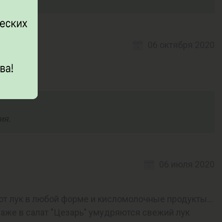
06 октября 2020
ия.
06 июля 2020
т лук в любой форме и кисломолочные продукты...
даже в салат "Цезарь" умудряются свежий лук