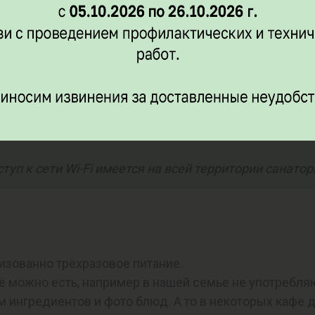
уп к сети Wi-Fi имеется на всей территории санатор
низованно трёхразовое питание.
 можно есть, например в нашей семье не употребляю
м ингредиентов и фото блюд. А то в некоторых кафе 