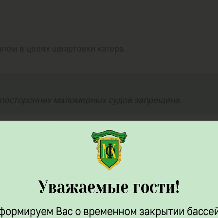
лом в целях швартовки катера.
 посторонних маломерных судов запрещена.
у вас гостей с ношением масок/термометрией где либо
ся эпидемиологической ситуацией мы продолжаем с
и носят маски и дважды в день проходят термометр