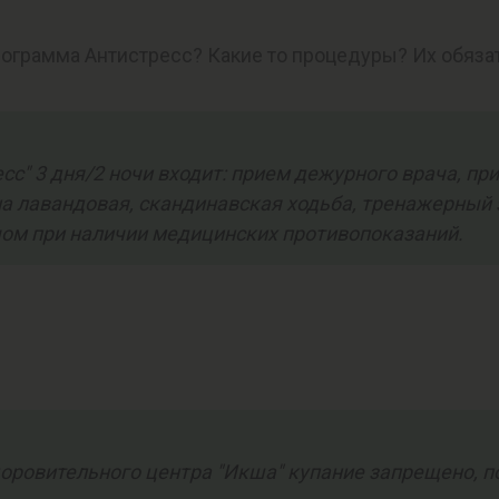
рограмма Антистресс? Какие то процедуры? Их обязат
сс" 3 дня/2 ночи входит: прием дежурного врача, при
лавандовая, скандинавская ходьба, тренажерный з
ом при наличии медицинских противопоказаний.
доровительного центра "Икша" купание запрещено, п