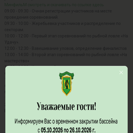
МинфильМ смотреть и скачивать по ссылке здесь
09:00 - 09:30 - Очная регистрации участников на месте
проведения соревнований.
09:30 - 10:00 - Жеребьевка участников и распределение по
секторам.
10:00 - 12:00 - Первый этап соревнований по рыбной ловле «На
Удачу».
12:00 - 12:30 - Взвешивание уловов, определение финалистов
13:00 - 14:00 - Второй этап соревнований по рыбной ловле «На
мастерство»
13:00 - 14:00 - Кулинарный конкурс групп поддержек
Финалистов.
14:00 - 15:00 - Определение победителя среди финалистов
Фестиваля, подведение итогов Кулинарного конкурса
болельщиков, награждение.
15:00 - 16:00 - Концерт
20:00 - 23:00 - Правдивые «Диалоги о рыбалке» у камина в
Баре «Икша» (или у очага с костром на берегу...)