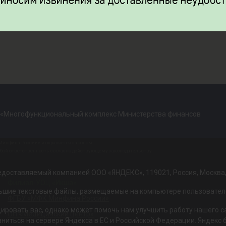
 «Многофункциональный комплекс Министерства финансов
инфина России» и охраняется законом.
обой ответственность согласно действующему законодательству.
доставляемый компанией ООО «ЯНДЕКС», 119021, Россия, Москва, ул
Филиал-УОЦ «Икша»
льшие текстовые файлы, размещаемые на компьютере пользователе
ФГБУ «МФК Минфина России»
ровать вас, однако может помочь нам улучшить работу нашего са
ОП «Медицинский центр»
раниться на сервере Яндекса в ЕС и Российской Федерации. Яндек