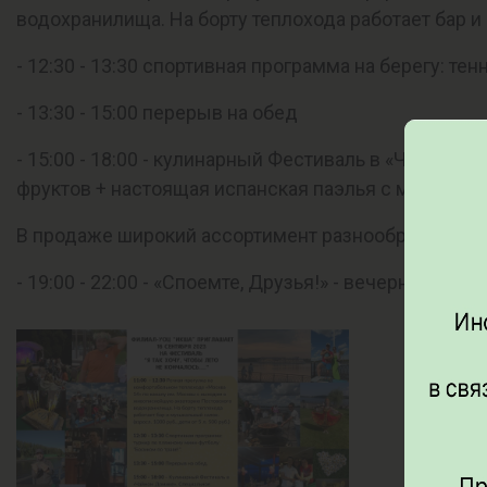
водохранилища. На борту теплохода работает бар 
- 12:30 - 13:30 спортивная программа на берегу: те
- 13:30 - 15:00 перерыв на обед
- 15:00 - 18:00 - кулинарный Фестиваль в «Чайном 
фруктов + настоящая испанская паэлья с морепрод
В продаже широкий ассортимент разнообразных на
- 19:00 - 22:00 - «Споемте, Друзья!» - вечерняя по