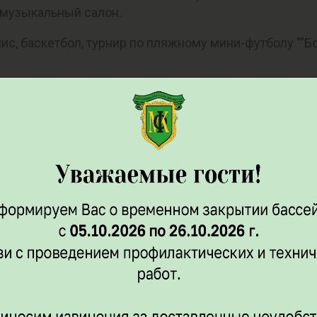
и музыкальный салон.
ннис, баскетбол, турнир по пляжному мини-футболу ""Б
Домике». Специальное предложение для Гостей Фестива
уктами!
питков и закусок.
сиделка на закате к костра в компании приглашенного м