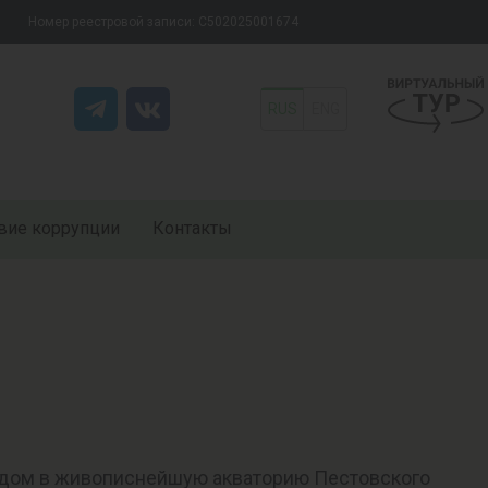
Номер реестровой записи: С502025001674
RUS
ENG
вие коррупции
Контакты
ыходом в живописнейшую акваторию Пестовского