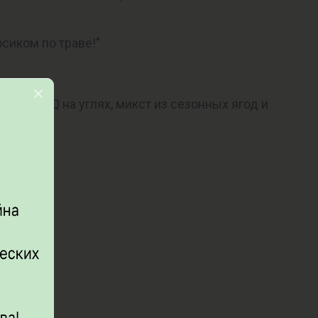
осиком по траве!"
ля - BBQ на углях, микст из сезонных ягод и
узыканта.