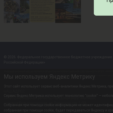
© 2026. Федеральное государственное бюджетное учреждение
Российской Федерации»
Информационный ресурс является объектом интеллектуальной собственности ФГБУ «МФК М
Мы используем Яндекс Метрику
Любое использование информации без ссылки на Правообладателя запрещено и влечёт за с
Этот сайт использует сервис веб-аналитики Яндекс Метрика, пре
НАШ АДРЕС:
Сервис Яндекс Метрика использует технологию “cookie” — небо
141052 Московская область, городской округ Мытищи,
деревня Большая Черная, ул. Онежская стр. 1/33
Собранная при помощи cookie информация не может идентифици
собранная при помощи cookie, будет передаваться Яндексу и х