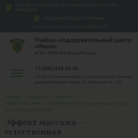
КУРЕНИЕ НА ТЕРИТОРИИ ФГБУ «МФК МИНФИНА РОССИИ»
ЗАПРЕЩЕНО
ОЗДОРОВИТЕЛЬНЫЕ ПРОГРАММЫ
Номер реестровой записи: С502025001674
Учебно-оздоровительный центр
«Икша»
ФГБУ «МФК Минфина России»
+7 (495) 548-34-65
141052 Московская область, городской округ Мытищи,
деревня Большая Черная, ул. Онежская стр. 1/33
Главная
/
Наш центр
/
Новости
/
Эффект массажа — естественная восстанавливающая сила
организма, сила Жизни!
Эффект массажа —
естественная