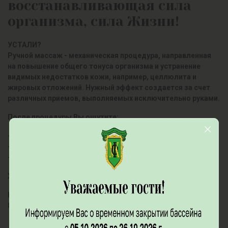
восстанавливающая сила
организма, сила Жизни!
УСТАЛИ?
Ручной массаж - механическая процедура, направленная
на повышение общего тонуса организма и устранение
видимых недостатков кожи, например, целлюлита и
жировых отложений. Нужный эффект создается за счет
различных приемов, выполняемых исключительно руками.
После процедуры Вы ощутите:
- легкость
- энергию
- прилив сил
ЖДЕМ ВАС!
По всем вопросам Вы можете обратится по номеру тел.
8(496) 288 00-43