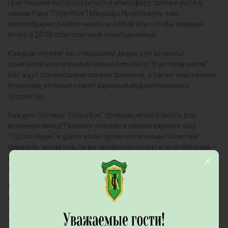
Приглашаем вас погрузиться в атмосферу тепла и уюта в
нашем баре "Погребок"! Мы рады предложить вам
разнообразие развлечений на любой вкус, чтобы каждый
вечер в 20:00 стал поистине незабываемым.
Каждый четверг мы открываем двери для истинных
ценителей кино в рамках нашего проекта "В уютном месте".
Вас ждут специальные показы фильмов, а также изысканные
угощения, которые станут идеальным дополнением к
просмотру.
Каждую пятницу "Погребок" превращается в место для
истинных звезд! Примите участие в нашем караоке-шоу
"Голоса Икши" и дайте волю своим вокальным талантам!
Неважно, являетесь ли вы профессионалом или любителем —
главное, чтобы у вас было хорошее настроение и желание
зажигать на сцене!
Каждую субботу мы устраиваем тематические музыкальные
вечера. Музыкальное лото, выступления ди-джеев и
зажигательные танцы — это всё для вас! Погружайтесь в
атмосферу праздника и веселья. Следите за нашими