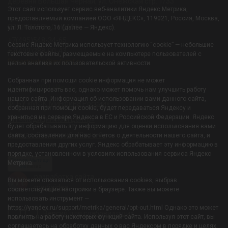
деревня Большая Черная, ул. Онежская стр. 1/33
Этот сайт использует сервис веб-аналитики Яндекс Метрика,
предоставляемый компанией ООО «ЯНДЕКС», 119021, Россия, Москва,
СВЯЖИТЕСЬ С НАМИ:
ул. Л. Толстого, 16 (далее — Яндекс).
+7(495)548-34-65
Сервис Яндекс Метрика использует технологию “cookie” — небольшие
+7(499)288-00-43
текстовые файлы, размещаемые на компьютере пользователей с
Resortiksha@mfkmf.ru
целью анализа их пользовательской активности.
Собранная при помощи cookie информация не может
Филиал-УОЦ «Икша»
идентифицировать вас, однако может помочь нам улучшить работу
нашего сайта. Информация об использовании вами данного сайта,
ФГБУ «МФК Минфина России»
собранная при помощи cookie, будет передаваться Яндексу и
храниться на сервере Яндекса в ЕС и Российской Федерации. Яндекс
ОП «Медицинский центр»
будет обрабатывать эту информацию для оценки использования вами
Филиал-Санаторий «Южный»
сайта, составления для нас отчетов о деятельности нашего сайта, и
предоставления других услуг. Яндекс обрабатывает эту информацию в
порядке, установленном в условиях использования сервиса Яндекс
Погода Мытищи
Метрика.
Gis
meteo
разработка сайта
Вы можете отказаться от использования cookies, выбрав
mediaidea
соответствующие настройки в браузере. Также вы можете
использовать инструмент —
https://yandex.ru/support/metrika/general/opt-out.html Однако это может
Версия для слабовидящих
повлиять на работу некоторых функций сайта. Используя этот сайт, вы
соглашаетесь на обработку данных о вас Яндексом в порядке и целях,