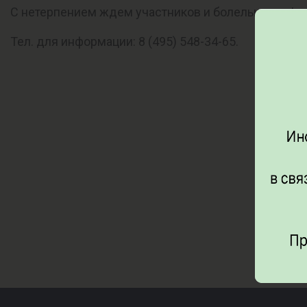
С нетерпением ждем участников и болельщиков!
Тел. для информации: 8 (495) 548-34-65.