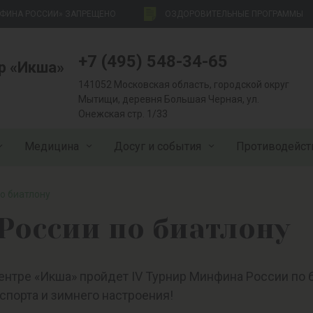
НФИНА РОССИИ» ЗАПРЕЩЕНО
ОЗДОРОВИТЕЛЬНЫЕ ПРОГРАММЫ
+7 (495) 548-34-65
р «Икша»
141052 Московская область, городской округ
Мытищи, деревня Большая Черная, ул.
Онежская стр. 1/33
Медицина
Досуг и события
Противодейст
о биатлону
России по биатлону
центре «Икша» пройдет IV Турнир Минфина России по
спорта и зимнего настроения!