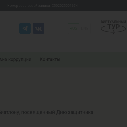
Номер реестровой записи: С502025001674
RUS
ENG
вие коррупции
Контакты
 биатлону, посвященный Дню защитника