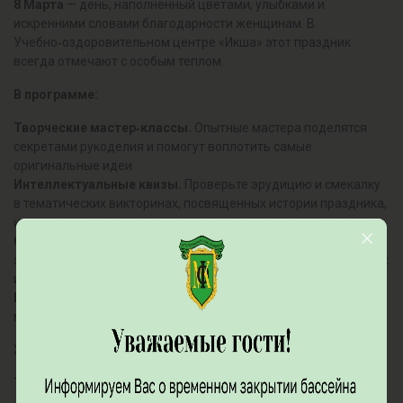
8 Марта
— день, наполненный цветами, улыбками и
искренними словами благодарности женщинам. В
Учебно‑оздоровительном центре «Икша» этот праздник
всегда отмечают с особым теплом.
В программе:
Творческие мастер‑классы.
Опытные мастера поделятся
секретами рукоделия и помогут воплотить самые
оригинальные идеи.
Интеллектуальные квизы.
Проверьте эрудицию и смекалку
в тематических викторинах, посвященных истории праздника,
искусству, кино и музыке.
Спортивные активности.
Зарядитесь энергией с утренней
зарядкой, примите участие в веселых эстафетах и спортивных
играх.
Выступления артистов.
Особое настроение создадут живые
музыкальные композиции от кавер-исполнителей.
Ждем вас!
Телефон для бронирования: 8 (495) 548-34-65