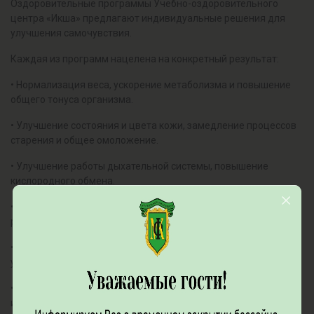
Оздоровительные программы Учебно-оздоровительного
центра «Икша» предлагают индивидуальные решения для
улучшения самочувствия.
Каждая из программ нацелена на конкретный результат:
• Нормализация веса, ускорение метаболизма и повышение
общего тонуса организма.
• Улучшение состояния и цвета кожи, замедление процессов
старения и общее омоложение.
• Улучшение работы дыхательной системы, повышение
кислородного обмена.
• Снятие нервного напряжения, восстановление душевного
равновесия.
• Укрепление защитных сил организма, повышение
устойчивости к физическим и эмоциональным нагрузкам.
• Реабилитация легких, восстановление энергии и укрепление
иммунитета.