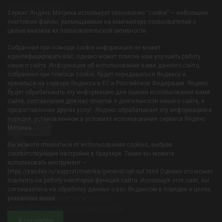
+7(495)548-34-65
Сервис Яндекс Метрика использует технологию “cookie” — небольшие
+7(499)288-00-43
текстовые файлы, размещаемые на компьютере пользователей с
Resortiksha@mfkmf.ru
целью анализа их пользовательской активности.
Собранная при помощи cookie информация не может
Филиал-УОЦ «Икша»
идентифицировать вас, однако может помочь нам улучшить работу
нашего сайта. Информация об использовании вами данного сайта,
ФГБУ «МФК Минфина России»
собранная при помощи cookie, будет передаваться Яндексу и
храниться на сервере Яндекса в ЕС и Российской Федерации. Яндекс
ОП «Медицинский центр»
будет обрабатывать эту информацию для оценки использования вами
Филиал-Санаторий «Южный»
сайта, составления для нас отчетов о деятельности нашего сайта, и
предоставления других услуг. Яндекс обрабатывает эту информацию в
порядке, установленном в условиях использования сервиса Яндекс
Погода Мытищи
Метрика.
Gis
meteo
разработка сайта
Вы можете отказаться от использования cookies, выбрав
mediaidea
соответствующие настройки в браузере. Также вы можете
использовать инструмент —
https://yandex.ru/support/metrika/general/opt-out.html Однако это может
Версия для слабовидящих
повлиять на работу некоторых функций сайта. Используя этот сайт, вы
соглашаетесь на обработку данных о вас Яндексом в порядке и целях,
Политика конфиденциальности
указанных выше.
и обработки персональных данных
Я согласен