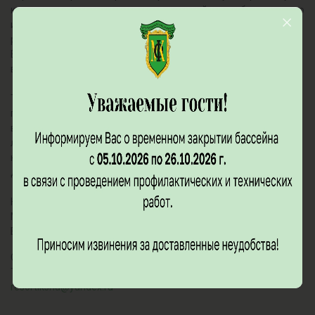
консультацию, рекомендации по дальнейшему обследованию
и лечению, а также дополнительный осмотр врачей
различных направлений.
Врачи и медсестры будут вас курировать на протяжении
всего вашего отдыха.
Также в нашем санатории можно насладиться тишиной и
покоем. Чистый воздух, кислород, который обильно
вырабатывается благодаря густо насажденному смешанному
лесу, зелёная, ухоженная территория, пение птиц оказывает
на наших гостей релаксирующее и оздоравливающее
действие и создаёт ощущение абсолютного покоя.
НАШ АДРЕС:
Московская область, городской округ Мытищи, Деревня
Большая Чёрная, ул. Онежская, стр. 1/33
Свяжитесь с нами:
Тел. : +7(499)288 00 43
resortiksha@yandex.ru