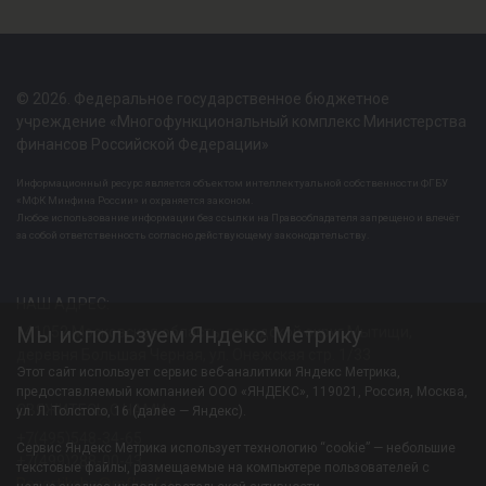
© 2026. Федеральное государственное бюджетное
учреждение «Многофункциональный комплекс Министерства
финансов Российской Федерации»
Информационный ресурс является объектом интеллектуальной собственности ФГБУ
«МФК Минфина России» и охраняется законом.
Любое использование информации без ссылки на Правообладателя запрещено и влечёт
за собой ответственность согласно действующему законодательству.
НАШ АДРЕС:
Мы используем Яндекс Метрику
141052 Московская область, городской округ Мытищи,
деревня Большая Черная, ул. Онежская стр. 1/33
Этот сайт использует сервис веб-аналитики Яндекс Метрика,
предоставляемый компанией ООО «ЯНДЕКС», 119021, Россия, Москва,
СВЯЖИТЕСЬ С НАМИ:
ул. Л. Толстого, 16 (далее — Яндекс).
+7(495)548-34-65
Сервис Яндекс Метрика использует технологию “cookie” — небольшие
+7(499)288-00-43
текстовые файлы, размещаемые на компьютере пользователей с
Resortiksha@mfkmf.ru