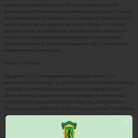
рядом, и еда разбирается по тарелкам самими гостями.
В зале находятся несколько прилавков, на которых по порядку
выставлены закуски, салаты, соусы, первые, вторые блюда из
рыбы и мяса, овощи, фрукты, выпечка, горячие и холодные
напитки. Гость, проходя вдоль прилавка, может выбрать те
блюда, которые ему больше нравятся или соответствуют
специальной диете. Он сам накладывает еду в тарелки тем
самым экономя свое время.
Немного истории.
Шведский стол - скандинавская традиция принята со
временем во всем мире. Её история уходит корнями в далёкое
прошлое. Столетия назад скандинавы делали заготовки
впрок из продуктов длительного хранения - солёной рыбы,
корнеплодов и овощей, копченого мяса. Когда приезжали
гости, вся еда подавалась сразу в больших мисках. Тем самым
хозяева избавляли себя от лишних церемоний, высвобождая
время для общения.
В XX веке этот способ коллективной трапезы взял на
вооружение весь мир. Во многих странах подобный способ