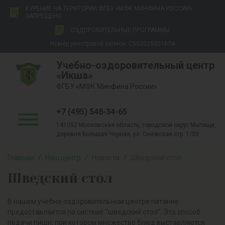
КУРЕНИЕ НА ТЕРИТОРИИ ФГБУ «МФК МИНФИНА РОССИИ»
ЗАПРЕЩЕНО
ОЗДОРОВИТЕЛЬНЫЕ ПРОГРАММЫ
Номер реестровой записи: С502025001674
Учебно-оздоровительный центр
«Икша»
ФГБУ «МФК Минфина России»
+7 (495) 548-34-65
141052 Московская область, городской округ Мытищи,
деревня Большая Черная, ул. Онежская стр. 1/33
Главная
/
Наш центр
/
Новости
/
Шведский стол
Шведский стол
В нашем учебно-оздоровительном центре питание
предоставляется по системе "шведский стол". Это способ
подачи пищи, при котором множество блюд выставляются