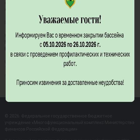
обслуживания называется "буфетным". Название "шведский
стол" используется в русском и нескольких других языках.
Приятного аппетита!
НАШ АДРЕС:
Московская область, городской округ Мытищи, Деревня
Большая Чёрная, ул. Онежская, стр. 1/33
СВЯЖИТЕСЬ С НАМИ:
Тел. : +7(499)288 00 43
resortiksha@yandex.ru
© 2026. Федеральное государственное бюджетное
учреждение «Многофункциональный комплекс Министерства
финансов Российской Федерации»