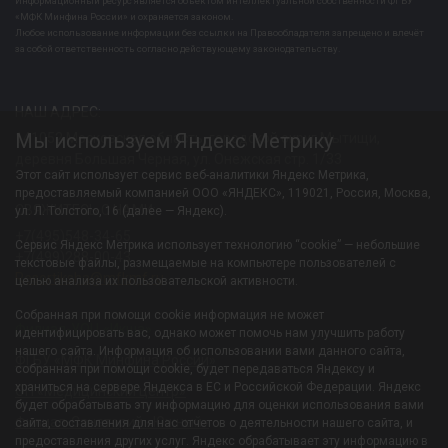
Информационный ресурс является объектом интеллектуальной собственности ФГБУ
«МФК Минфина России» и охраняется законом.
Любое использование информации без ссылки на Правообладателя запрещено и влечёт
за собой ответственность согласно действующему законодательству.
НАШ АДРЕС:
Мы используем Яндекс Метрику
141052 Московская область, городской округ Мытищи,
деревня Большая Черная, ул. Онежская стр. 1/33
Этот сайт использует сервис веб-аналитики Яндекс Метрика,
предоставляемый компанией ООО «ЯНДЕКС», 119021, Россия, Москва,
СВЯЖИТЕСЬ С НАМИ:
ул. Л. Толстого, 16 (далее — Яндекс).
+7(495)548-34-65
Сервис Яндекс Метрика использует технологию “cookie” — небольшие
+7(499)288-00-43
текстовые файлы, размещаемые на компьютере пользователей с
Resortiksha@mfkmf.ru
целью анализа их пользовательской активности.
Собранная при помощи cookie информация не может
Филиал-УОЦ «Икша»
идентифицировать вас, однако может помочь нам улучшить работу
нашего сайта. Информация об использовании вами данного сайта,
ФГБУ «МФК Минфина России»
собранная при помощи cookie, будет передаваться Яндексу и
храниться на сервере Яндекса в ЕС и Российской Федерации. Яндекс
ОП «Медицинский центр»
будет обрабатывать эту информацию для оценки использования вами
Филиал-Санаторий «Южный»
сайта, составления для нас отчетов о деятельности нашего сайта, и
предоставления других услуг. Яндекс обрабатывает эту информацию в