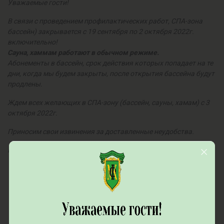
Уважаемые гости!
В связи с проведением профилактических работ, СПА-зона
бассейн) закрывается с 19 сентября по 2 октября 2022г.
включительно!
Сауна, хаммам работают в обычном режиме.
Абонементы в бассейн, срок действия которых попадает на те
дни, когда мы будем закрыты, после открытия бассейна будут
продлены.
Ждем всех желающих в СПА-зону (бассейн, сауны, хамам) с 3
октября 2022г.
Приносим свои извинения за доставленные неудобства.
Пока СПА-зона будет на профилактике, к Вашим услугам:
- Тренажерный и кардио залы
- Спортивные площадки и корты
- Гидромассажные ванны с лечебными концентратами
(Тонус мышц и суставов, Можжевеловая, Лаванда,
Эвкалипт)
- Аппаратная физиотерапия