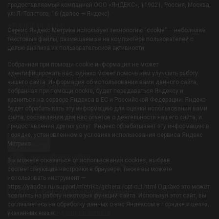
предоставляемый компанией ООО «ЯНДЕКС», 119021, Россия, Москва,
СВЯЖИТЕСЬ С НАМИ:
ул. Л. Толстого, 16 (далее — Яндекс).
+7(495)548-34-65
Сервис Яндекс Метрика использует технологию “cookie” — небольшие
+7(499)288-00-43
текстовые файлы, размещаемые на компьютере пользователей с
Resortiksha@mfkmf.ru
целью анализа их пользовательской активности.
Собранная при помощи cookie информация не может
Филиал-УОЦ «Икша»
идентифицировать вас, однако может помочь нам улучшить работу
нашего сайта. Информация об использовании вами данного сайта,
ФГБУ «МФК Минфина России»
собранная при помощи cookie, будет передаваться Яндексу и
храниться на сервере Яндекса в ЕС и Российской Федерации. Яндекс
ОП «Медицинский центр»
будет обрабатывать эту информацию для оценки использования вами
Филиал-Санаторий «Южный»
сайта, составления для нас отчетов о деятельности нашего сайта, и
предоставления других услуг. Яндекс обрабатывает эту информацию в
порядке, установленном в условиях использования сервиса Яндекс
Погода Мытищи
Метрика.
Gis
meteo
разработка сайта
Вы можете отказаться от использования cookies, выбрав
mediaidea
соответствующие настройки в браузере. Также вы можете
использовать инструмент —
https://yandex.ru/support/metrika/general/opt-out.html Однако это может
Версия для слабовидящих
повлиять на работу некоторых функций сайта. Используя этот сайт, вы
соглашаетесь на обработку данных о вас Яндексом в порядке и целях,
Политика конфиденциальности
указанных выше.