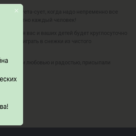
ая пора суета-сует, когда надо непременно все
тся абсолютно каждый человек!
года. Для вас и ваших детей будет круглосуточно
етьми, поиграть в снежки из чистого
 начинили любовью и радостью, присыпали