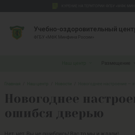
КУРЕНИЕ НА ТЕРИТОРИИ ФГБУ «МФК МИ
Учебно-оздоровительный цент
ФГБУ «МФК Минфина России»
Наш центр
Размещение
Главная
/
Наш центр
/
Новости
/
Новогоднее настроение — эт
Новогоднее настроен
ошибся дверью
Нет, нет, Вы не ошиблись! Вас то мы и ждали!