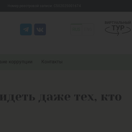
Номер реестровой записи: С502025001674
RUS
ENG
вие коррупции
Контакты
идеть даже тех, кто