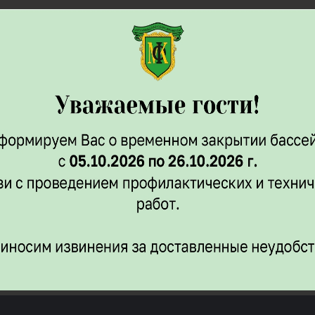
стей именно в Новый год! Это, пожалуй, самая приятн
, так и проведешь. В это верят если не все, то надее
 вам незабываемое удовольствие от встречи Нового 
кататься на санках. Полепить снеговиков со своими д
днюю программу
проведения праздника, которую мы
 блеском ваших глаз.