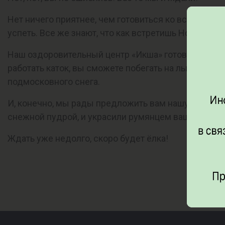
Нет ничего приятнее, чем готовиться ко встрече го
успеть. Все же знают, что как встретишь Новый Год
Наш оздоровительный центр «Икша» готов подарить
работать каток, вы сможете побегать на лыжах и по
подмосковного снега.
И, конечно, мы рады предложить вам нашу
Нового
снежной пудрой, и украсили румянцем ваших щек и
Ждать уже недолго, скоро будет ёлка!