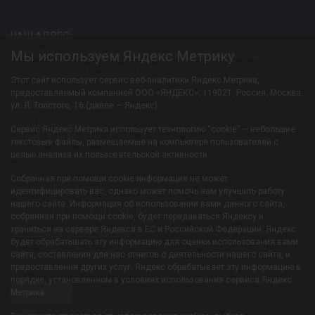
НАШ АДРЕС:
Мы используем Яндекс Метрику
141052 Московская область, городской округ Мытищи,
деревня Большая Черная, ул. Онежская стр. 1/33
Этот сайт использует сервис веб-аналитики Яндекс Метрика,
предоставляемый компанией ООО «ЯНДЕКС», 119021, Россия, Москва,
СВЯЖИТЕСЬ С НАМИ:
ул. Л. Толстого, 16 (далее — Яндекс).
+7(495)548-34-65
Сервис Яндекс Метрика использует технологию “cookie” — небольшие
+7(499)288-00-43
текстовые файлы, размещаемые на компьютере пользователей с
Resortiksha@mfkmf.ru
целью анализа их пользовательской активности.
Собранная при помощи cookie информация не может
Филиал-УОЦ «Икша»
идентифицировать вас, однако может помочь нам улучшить работу
нашего сайта. Информация об использовании вами данного сайта,
ФГБУ «МФК Минфина России»
собранная при помощи cookie, будет передаваться Яндексу и
храниться на сервере Яндекса в ЕС и Российской Федерации. Яндекс
ОП «Медицинский центр»
будет обрабатывать эту информацию для оценки использования вами
Филиал-Санаторий «Южный»
сайта, составления для нас отчетов о деятельности нашего сайта, и
предоставления других услуг. Яндекс обрабатывает эту информацию в
порядке, установленном в условиях использования сервиса Яндекс
Погода Мытищи
Метрика.
Gis
meteo
разработка сайта