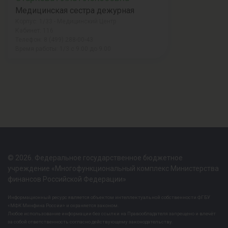
Медицинская сестра дежурная
Корпус: 1/33 - Медицинский Центр
Кабинет: 116
Телефон: 8 (499) 288-00-43
Время работы: 1/3 с 9.00 до 9.00
© 2026. Федеральное государственное бюджетное
учреждение «Многофункциональный комплекс Министерства
финансов Российской Федерации»
Информационный ресурс является объектом интеллектуальной собственности ФГБУ
«МФК Минфина России» и охраняется законом.
Любое использование информации без ссылки на Правообладателя запрещено и влечёт
за собой ответственность согласно действующему законодательству.