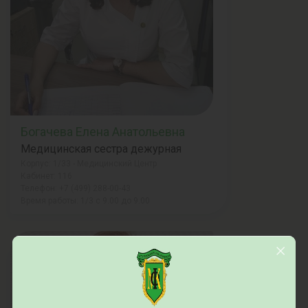
Богачева Елена Анатольевна
Медицинская сестра дежурная
Корпус: 1/33 - Медицинский Центр
Кабинет: 116
Телефон: +7 (499) 288-00-43
Время работы: 1/3 с 9.00 до 9.00