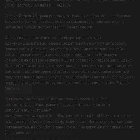
СВЯЖИТЕСЬ С НАМИ:
ул. Л. Толстого, 16 (далее — Яндекс).
+7(495)548-34-65
Сервис Яндекс Метрика использует технологию “cookie” — небольшие
+7(499)288-00-43
текстовые файлы, размещаемые на компьютере пользователей с
Resortiksha@mfkmf.ru
целью анализа их пользовательской активности.
Собранная при помощи cookie информация не может
Филиал-УОЦ «Икша»
идентифицировать вас, однако может помочь нам улучшить работу
нашего сайта. Информация об использовании вами данного сайта,
ФГБУ «МФК Минфина России»
собранная при помощи cookie, будет передаваться Яндексу и
храниться на сервере Яндекса в ЕС и Российской Федерации. Яндекс
ОП «Медицинский центр»
будет обрабатывать эту информацию для оценки использования вами
Филиал-Санаторий «Южный»
сайта, составления для нас отчетов о деятельности нашего сайта, и
предоставления других услуг. Яндекс обрабатывает эту информацию в
порядке, установленном в условиях использования сервиса Яндекс
Погода Мытищи
Метрика.
Gis
meteo
разработка сайта
Вы можете отказаться от использования cookies, выбрав
mediaidea
соответствующие настройки в браузере. Также вы можете
использовать инструмент —
https://yandex.ru/support/metrika/general/opt-out.html Однако это может
Версия для слабовидящих
повлиять на работу некоторых функций сайта. Используя этот сайт, вы
соглашаетесь на обработку данных о вас Яндексом в порядке и целях,
Политика конфиденциальности
указанных выше.
и обработки персональных данных