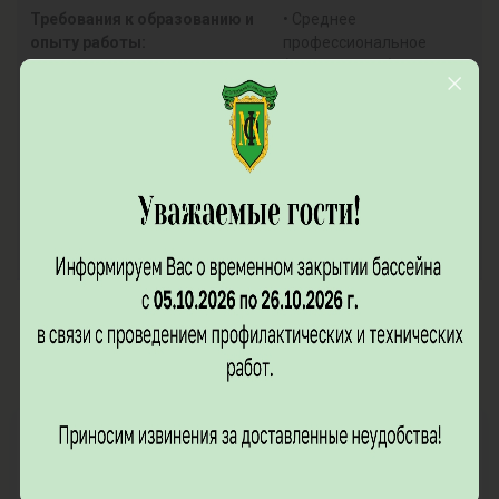
Требования к образованию и
• Среднее
опыту работы:
профессиональное
(медицинское)
образование по
специальности: •
"лечебное дело",
"сестринское дело". •
Наличие действующего
сертификата
"Медицинский массаж" -
обязательно.
Необходимый стаж, лет:
Опыт работы от 2 лет с
пациентами детского и
взрослого возраста.
Откликнуться на вакансию