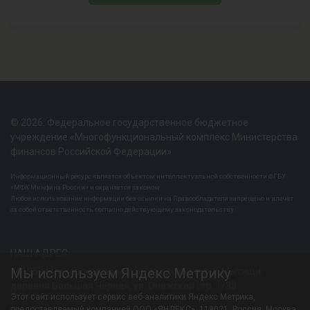
© 2026. Федеральное государственное бюджетное
учреждение «Многофункциональный комплекс Министерства
финансов Российской Федерации»
Информационный ресурс является объектом интеллектуальной собственности ФГБУ
«МФК Минфина России» и охраняется законом.
Любое использование информации без ссылки на Правообладателя запрещено и влечёт
за собой ответственность согласно действующему законодательству.
НАШ АДРЕС:
Мы используем Яндекс Метрику
141052 Московская область, городской округ Мытищи,
деревня Большая Черная, ул. Онежская стр. 1/33
Этот сайт использует сервис веб-аналитики Яндекс Метрика,
предоставляемый компанией ООО «ЯНДЕКС», 119021, Россия, Москва,