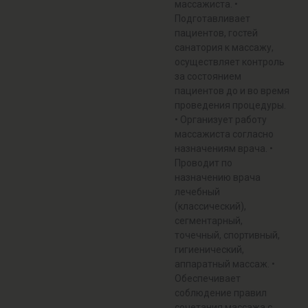
массажиста. •
Подготавливает
пациентов, гостей
санатория к массажу,
осуществляет контроль
за состоянием
пациентов до и во время
проведения процедуры.
• Организует работу
массажиста согласно
назначениям врача. •
Проводит по
назначению врача
лечебный
(классический),
сегментарный,
точечный, спортивный,
гигиенический,
аппаратный массаж. •
Обеспечивает
соблюдение правил
сочетания массажа с