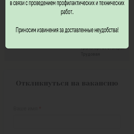
Онежская , стр.1/33; •
Работа в Учебно-
оздоровительном
центре «Икша» ФГБУ
МФК Минфина России;
• Предоставляется
корпоративный
транспорт от станции
Трудовая
Откликнуться на вакансию
Ваше имя
*