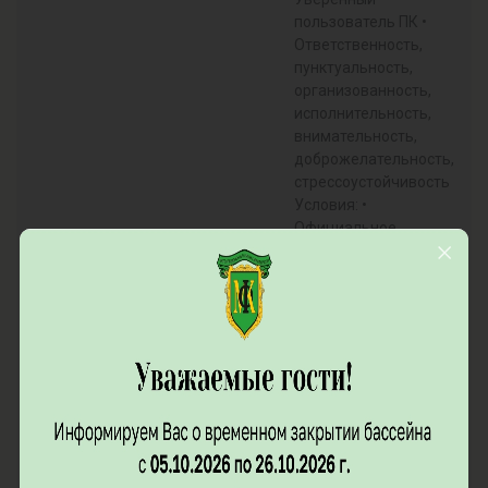
пользователь ПК •
Ответственность,
пунктуальность,
организованность,
исполнительность,
внимательность,
доброжелательность,
стрессоустойчивость
Условия: •
Официальное
трудоустройство по
ТК РФ • Заработная
плата: оклад +
дорожная карта +
надбавки за стаж и
категории; • Режим
работы: 5/2 с 9-00 до
18-00; • Адрес работы:
Московская область,
г.о. Мытищи, д.
Большая Черная, ул.