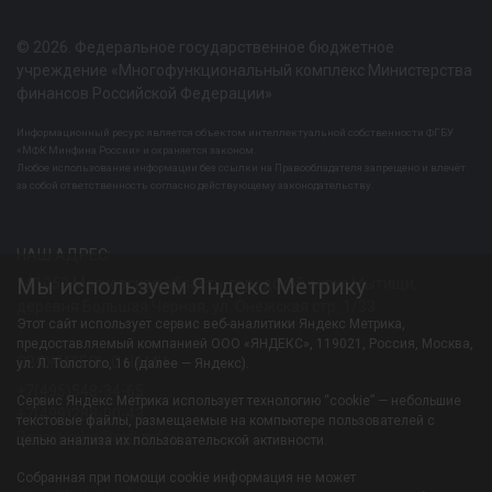
© 2026. Федеральное государственное бюджетное
учреждение «Многофункциональный комплекс Министерства
финансов Российской Федерации»
Информационный ресурс является объектом интеллектуальной собственности ФГБУ
«МФК Минфина России» и охраняется законом.
Любое использование информации без ссылки на Правообладателя запрещено и влечёт
за собой ответственность согласно действующему законодательству.
НАШ АДРЕС:
Мы используем Яндекс Метрику
141052 Московская область, городской округ Мытищи,
деревня Большая Черная, ул. Онежская стр. 1/33
Этот сайт использует сервис веб-аналитики Яндекс Метрика,
предоставляемый компанией ООО «ЯНДЕКС», 119021, Россия, Москва,
СВЯЖИТЕСЬ С НАМИ:
ул. Л. Толстого, 16 (далее — Яндекс).
+7(495)548-34-65
Сервис Яндекс Метрика использует технологию “cookie” — небольшие
+7(499)288-00-43
текстовые файлы, размещаемые на компьютере пользователей с
Resortiksha@mfkmf.ru
целью анализа их пользовательской активности.
Собранная при помощи cookie информация не может