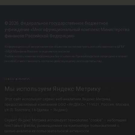
© 2026. Федеральное государственное бюджетное
учреждение «Многофункциональный комплекс Министерства
финансов Российской Федерации»
Информационный ресурс является объектом интеллектуальной собственности ФГБУ
«МФК Минфина России» и охраняется законом.
Любое использование информации без ссылки на Правообладателя запрещено и влечёт
за собой ответственность согласно действующему законодательству.
НАШ АДРЕС:
Мы используем Яндекс Метрику
141052 Московская область, городской округ Мытищи,
деревня Большая Черная, ул. Онежская стр. 1/33
Этот сайт использует сервис веб-аналитики Яндекс Метрика,
предоставляемый компанией ООО «ЯНДЕКС», 119021, Россия, Москва,
СВЯЖИТЕСЬ С НАМИ:
ул. Л. Толстого, 16 (далее — Яндекс).
+7(495)548-34-65
Сервис Яндекс Метрика использует технологию “cookie” — небольшие
+7(499)288-00-43
текстовые файлы, размещаемые на компьютере пользователей с
Resortiksha@mfkmf.ru
целью анализа их пользовательской активности.