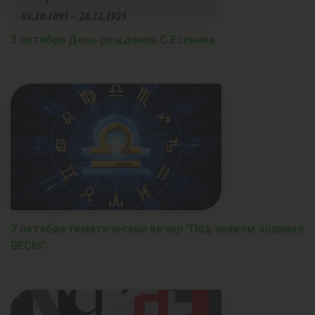
3 октября День рождения С.Есенина
7 октября тематический вечер "Под знаком зодиака
ВЕСЫ"