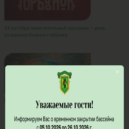
24 октября замечательный праздник – день
рождения Конька-горбунка
19 октября день ЗОНТИКА