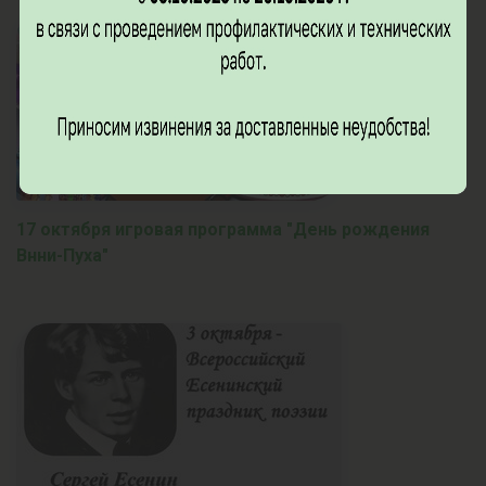
17 октября игровая программа "День рождения
Внни-Пуха"