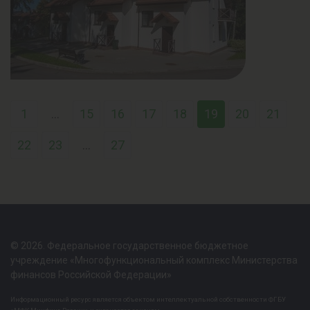
1
...
15
16
17
18
19
20
21
22
23
...
27
© 2026. Федеральное государственное бюджетное
учреждение «Многофункциональный комплекс Министерства
финансов Российской Федерации»
Информационный ресурс является объектом интеллектуальной собственности ФГБУ