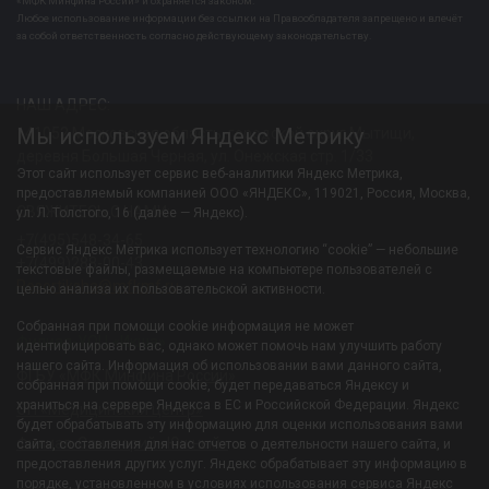
«МФК Минфина России» и охраняется законом.
Любое использование информации без ссылки на Правообладателя запрещено и влечёт
за собой ответственность согласно действующему законодательству.
НАШ АДРЕС:
Мы используем Яндекс Метрику
141052 Московская область, городской округ Мытищи,
деревня Большая Черная, ул. Онежская стр. 1/33
Этот сайт использует сервис веб-аналитики Яндекс Метрика,
предоставляемый компанией ООО «ЯНДЕКС», 119021, Россия, Москва,
СВЯЖИТЕСЬ С НАМИ:
ул. Л. Толстого, 16 (далее — Яндекс).
+7(495)548-34-65
Сервис Яндекс Метрика использует технологию “cookie” — небольшие
+7(499)288-00-43
текстовые файлы, размещаемые на компьютере пользователей с
Resortiksha@mfkmf.ru
целью анализа их пользовательской активности.
Собранная при помощи cookie информация не может
Филиал-УОЦ «Икша»
идентифицировать вас, однако может помочь нам улучшить работу
нашего сайта. Информация об использовании вами данного сайта,
ФГБУ «МФК Минфина России»
собранная при помощи cookie, будет передаваться Яндексу и
храниться на сервере Яндекса в ЕС и Российской Федерации. Яндекс
ОП «Медицинский центр»
будет обрабатывать эту информацию для оценки использования вами
Филиал-Санаторий «Южный»
сайта, составления для нас отчетов о деятельности нашего сайта, и
предоставления других услуг. Яндекс обрабатывает эту информацию в
порядке, установленном в условиях использования сервиса Яндекс