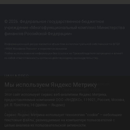
© 2026. Федеральное государственное бюджетное
учреждение «Многофункциональный комплекс Министерства
финансов Российской Федерации»
Информационный ресурс является объектом интеллектуальной собственности ФГБУ
«МФК Минфина России» и охраняется законом.
Любое использование информации без ссылки на Правообладателя запрещено и влечёт
за собой ответственность согласно действующему законодательству.
НАШ АДРЕС:
Мы используем Яндекс Метрику
141052 Московская область, городской округ Мытищи,
деревня Большая Черная, ул. Онежская стр. 1/33
Этот сайт использует сервис веб-аналитики Яндекс Метрика,
предоставляемый компанией ООО «ЯНДЕКС», 119021, Россия, Москва,
СВЯЖИТЕСЬ С НАМИ:
ул. Л. Толстого, 16 (далее — Яндекс).
+7(495)548-34-65
Сервис Яндекс Метрика использует технологию “cookie” — небольшие
+7(499)288-00-43
текстовые файлы, размещаемые на компьютере пользователей с
Resortiksha@mfkmf.ru
целью анализа их пользовательской активности.