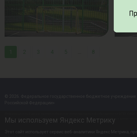
1
2
3
4
5
...
8
© 2026. Федеральное государственное бюджетное учреждение
Российской Федерации»
Информационный ресурс является объектом интеллектуальной собственности ФГБУ «МФК М
Мы используем Яндекс Метрику
Любое использование информации без ссылки на Правообладателя запрещено и влечёт за с
Этот сайт использует сервис веб-аналитики Яндекс Метрика, пре