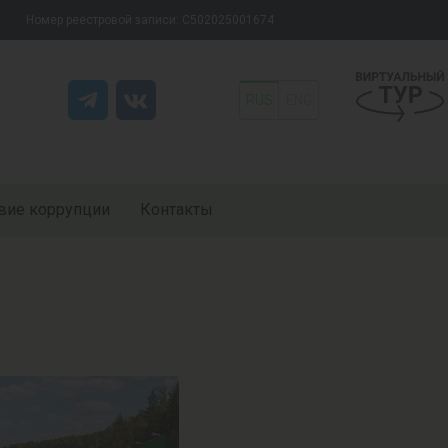
Номер реестровой записи: С502025001674
RUS
ENG
вие коррупции
Контакты