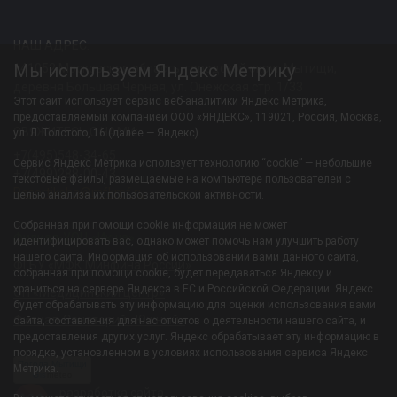
НАШ АДРЕС:
Мы используем Яндекс Метрику
141052 Московская область, городской округ Мытищи,
деревня Большая Черная, ул. Онежская стр. 1/33
Этот сайт использует сервис веб-аналитики Яндекс Метрика,
предоставляемый компанией ООО «ЯНДЕКС», 119021, Россия, Москва,
СВЯЖИТЕСЬ С НАМИ:
ул. Л. Толстого, 16 (далее — Яндекс).
+7(495)548-34-65
Сервис Яндекс Метрика использует технологию “cookie” — небольшие
+7(499)288-00-43
текстовые файлы, размещаемые на компьютере пользователей с
Resortiksha@mfkmf.ru
целью анализа их пользовательской активности.
Собранная при помощи cookie информация не может
Филиал-УОЦ «Икша»
идентифицировать вас, однако может помочь нам улучшить работу
нашего сайта. Информация об использовании вами данного сайта,
ФГБУ «МФК Минфина России»
собранная при помощи cookie, будет передаваться Яндексу и
храниться на сервере Яндекса в ЕС и Российской Федерации. Яндекс
ОП «Медицинский центр»
будет обрабатывать эту информацию для оценки использования вами
Филиал-Санаторий «Южный»
сайта, составления для нас отчетов о деятельности нашего сайта, и
предоставления других услуг. Яндекс обрабатывает эту информацию в
порядке, установленном в условиях использования сервиса Яндекс
Погода Мытищи
Метрика.
Gis
meteo
разработка сайта